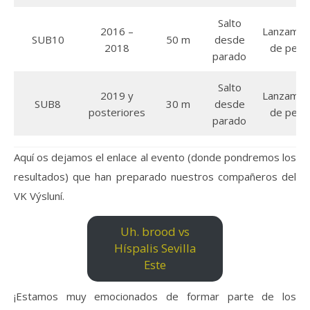
Salto
2016 –
Lanzamie
SUB10
50 m
desde
2018
de pelo
parado
Salto
2019 y
Lanzamie
SUB8
30 m
desde
posteriores
de pelo
parado
Aquí os dejamos el enlace al evento (donde pondremos los
resultados) que han preparado nuestros compañeros del
VK Výsluní.
Uh. brood vs
Híspalis Sevilla
Este
¡Estamos muy emocionados de formar parte de los