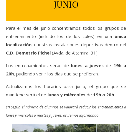
JUNIO
Para el mes de junio concentramos todos los grupos de
entrenamiento (incluido los de los coles) en una
única
localización
, nuestras instalaciones deportivas dentro del
C.D. Demetrio Pichel
(Avda. de Altamira, 31).
Los entrenamientos serán de
lunes a jueves
de
19h a
20h
, pudiendo venir los días que se prefieran.
Actualizamos los horarios para junio, el grupo que se
mantiene será el de
lunes y miércoles
de
19h a 20h
.
(*) Según el número de alumnos se valorará reducir los entrenamientos a
lunes y miércoles o martes y jueves, os iremos informando