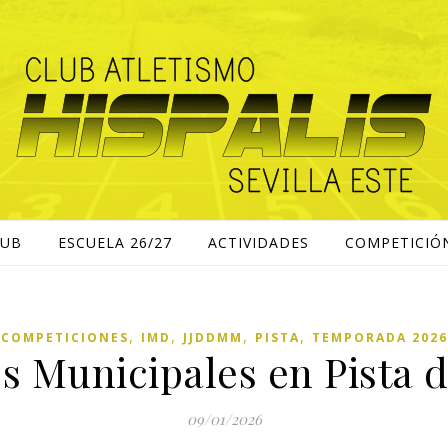
LUB
ESCUELA 26/27
ACTIVIDADES
COMPETICIÓ
,
,
,
,
COMPETICIONES
IMD
JJDDMM
PISTA
TEMPORADA 2026
s Municipales en Pista d
09/01/2026