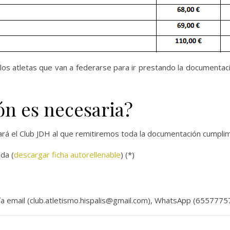
os atletas que van a federarse para ir prestando la documentac
n es necesaria?
lizará el Club JDH al que remitiremos toda la documentación cumpli
ada (
descargar ficha autorellenable
) (*)
a email (club.atletismo.hispalis@gmail.com), WhatsApp (65577757