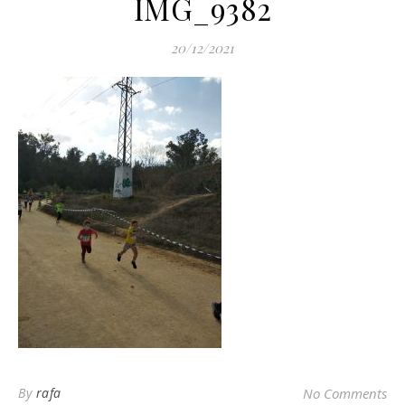
IMG_9382
20/12/2021
By
rafa
No Comments