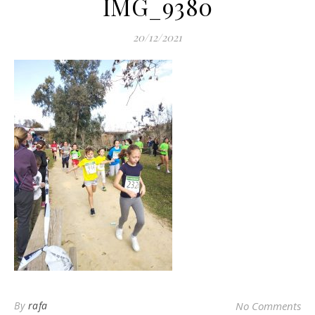
IMG_9380
20/12/2021
By
rafa
No Comments